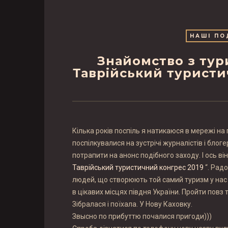
НАШІ ПО
Знайомство з тури
Таврійський туристи
Кілька років поспіль я натикаюся в мережі на
поспілкувалися на зустрічі журналістів і блогер
потрапити на анонс подібного заходу. І ось ві
Таврійський туристичний конгрес 2019
“. Рад
людей, що створюють той самий туризм у нас 
в цікавих місцях півдня України. Пройти повз 
Зібралася і поїхала. У Нову Каховку.
Звысно по прибуттю почалися пригоди)))