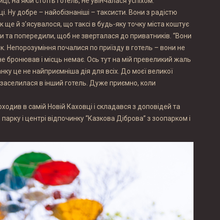
і, на якій стоїть готель, не увінчалася успіхом.
і. Ну добре – найобізнаніші – таксисти. Вони з радістю
к ще й з’ясувалося, що таксі в будь-яку точку міста коштує
би та попередили, щоб не зверталася до приватників. “Вони
Ок. Непорозуміння почалися по приїзду в готель – вони не
о не бронював і місць немає. Ось тут на мій превеликий жаль
нку це не найприємніша дія для всіх. До моєї великої
я заселилася в інший готель. Дуже приємно, коли
оходив в самій Новій Каховці і складався з доповідей та
 парку і центрі відпочинку “Казкова Діброва” з зоопарком і