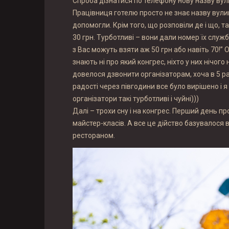
Спроба дізнатися по телефону нову назву вулиц
Працівниця готелю просто не знає назву вулиц
допомогли. Крім того, що розповіли де і що, та
30 грн. Турботливі – вони дали номер їх служ
з Вас можуть взяти аж 50 грн або навіть 70!” 
знають ні про який конгрес, ніхто у них нічог
довелося дзвонити організаторам, хоча в 5 ра
радості через півгодини все було вирішено і 
організатори такі турботливі і чуйні)))
Далі – трохи сну і на конгрес. Перший день пр
майстер-класів. А все це дійство базувалося в
рестораном.