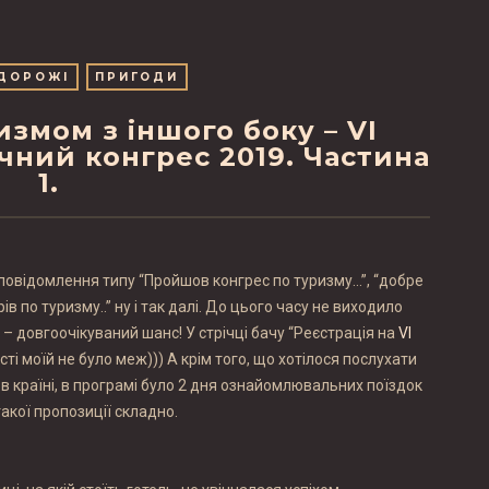
ДОРОЖІ
ПРИГОДИ
змом з іншого боку – VI
чний конгрес 2019. Частина
1.
 повідомлення типу “Пройшов конгрес по туризму…”, “добре
ів по туризму..” ну і так далі. До цього часу не виходило
н – довгоочікуваний шанс! У стрічці бачу “Реєстрація на
VI
ості моїй не було меж))) А крім того, що хотілося послухати
в країні, в програмі було 2 дня ознайомлювальних поїздок
такої пропозиції складно.