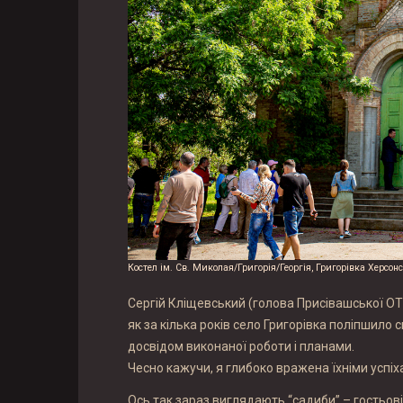
Костел ім. Св. Миколая/Григорія/Георгія, Григорівка Херсонс
Сергій Кліщевський (голова Присівашської ОТ
як за кілька років село Григорівка поліпшило с
досвідом виконаної роботи і планами.
Чесно кажучи, я глибоко вражена їхніми успіх
Ось так зараз виглядають “садиби” – гостьові