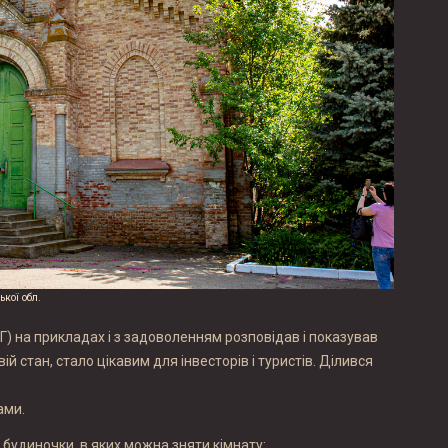
ької обл.
Г) на прикладах і з задоволенням розповідав і показував
вій стан, стало цікавим для інвесторів і туристів. Ділився
ами.
 будиночки, в яких можна зняти кімнату: