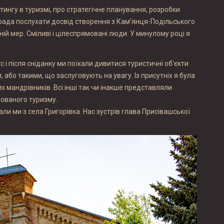
тингу в туризмі, про стратегічне планування, розробки
а рада послухати досвід створення з Кам’янця-Подільського
ій мер. Сміливі і цілеспрямовані люди. У минулому році я
 і після сніданку ми поїхали дивитися туристичні об’єкти
або такими, що заслуговують на увагу. Із присутніх я була
мандрівників. Всі інші так чи інакше представляли
зованого туризму.
ли ми з села Григорівка. Нас зустрів глава Присівашської