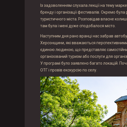
Із задоволенням слухала лекції на тему марке
бренду і організації фестивалів. Окремо бул
туристичного міста. Розповідав власне колишн
там була і мені дуже сподобалося місто.
Наступним дня рано вранці нас забрав автобус
Херсонщини, які вважаються перспективними, 
єдиною людиною, що представляє самостійних 
організований туризм або послуги для органі
У програмі було заявлено багато локацій. Поча
ОТГ і провів екскурсію по селу.