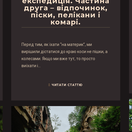
експедиція. Частина
друга – відпочинок,
піски, пелікани і
комарі.
Перед тим, як їхати “на материк”, ми
вирішили дістатися до краю коси не пішки, а
колесами. Якщо ми вже тут, то просто
виїхати і…
ЧИТАТИ СТАТТЮ