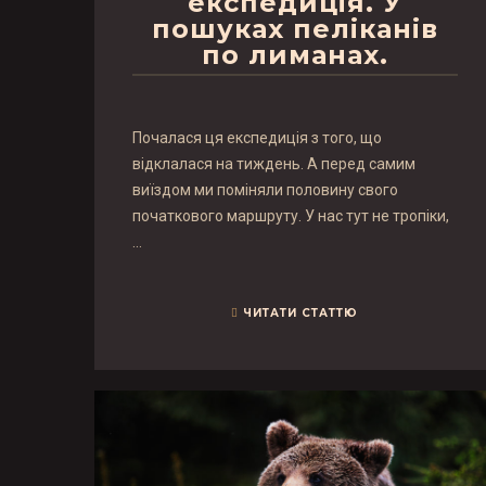
експедиція. У
пошуках пеліканів
по лиманах.
Почалася ця експедиція з того, що
відклалася на тиждень. А перед самим
виїздом ми поміняли половину свого
початкового маршруту. У нас тут не тропіки,
…
ЧИТАТИ СТАТТЮ