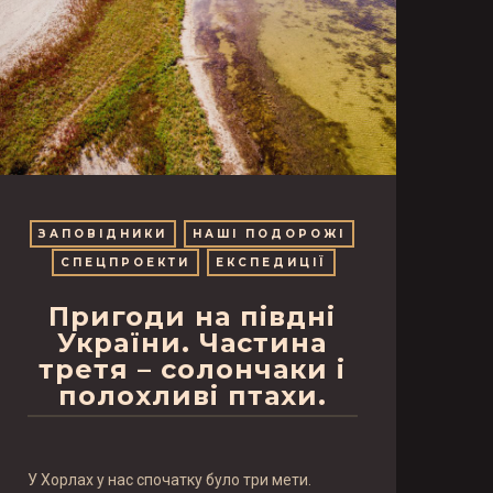
ЗАПОВІДНИКИ
НАШІ ПОДОРОЖІ
СПЕЦПРОЕКТИ
ЕКСПЕДИЦІЇ
Пригоди на півдні
України. Частина
третя – солончаки і
полохливі птахи.
У Хорлах у нас спочатку було три мети.