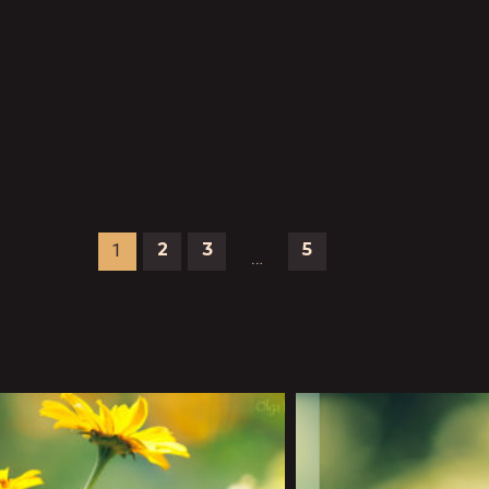
2
3
5
1
…