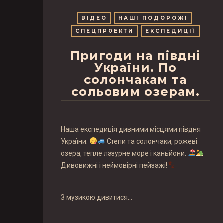
ВІДЕО
НАШІ ПОДОРОЖІ
СПЕЦПРОЕКТИ
ЕКСПЕДИЦІЇ
Пригоди на півдні
України. По
солончакам та
сольовим озерам.
Наша експедиція дивними місцями півдня
України.
Степи та солончаки, рожеві
озера, тепле лазурне море і каньйони.
Дивовижні і неймовірні пейзажі!
З музикою дивитися…