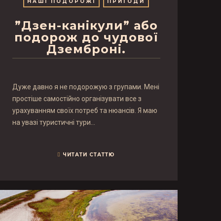
НАШІ ПОДОРОЖІ
ПРИГОДИ
”Дзен-канікули” або
подорож до чудової
Дземброні.
Дуже давно я не подорожую з групами. Мені
простіше самостійно організувати все з
урахуванням своїх потреб та нюансів. Я маю
на увазі туристичні тури…
ЧИТАТИ СТАТТЮ