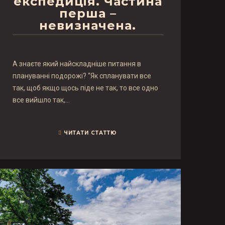
експедиція. Частина
перша –
невизначена.
А знаєте який найскладніше питання в
плануванні подорожі? “Як спланувати все
так, щоб якщо щось піде не так, то все одно
все вийшло так,…
ЧИТАТИ СТАТТЮ