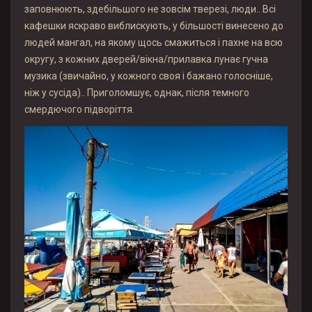
заповнюють, здебільшого не зовсім тверезі, люди.. Всі
кафешки яскраво виблискують, у більшості винесено до
людей мангал, на якому щось смажиться і пахне на всю
округу, з кожних дверей/вікна/прилавка лунає гучна
музика (звичайно, у кожного своя і бажано голосніше,
ніж у сусіда).. Приголомшує, однак, після темного
смердючого підворіття.