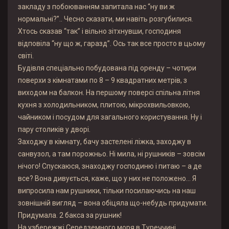
закладу з побоюванням запитала нас “ну ви ж
нормальні?”.. Чесно сказати, ми навіть розгубилися.
Хтось сказав “так” і вільно зітхнувши, господиня
відповіла “ну що ж, гаразд”. Ось так все просто в цьому
світі.
Будівля спеціально побудована під оренду – чотири
поверхи з кімнатами по 8 – 9 квадратних метрів, з
виходом на балкон. На першому поверсі спільна літня
кухня з холодильником, плитою, мікрохвильовкою,
чайником і посудом для загального користування. Ну і
пару столиків у дворі.
Заходжу в кімнату, бачу застелені ліжка, заходжу в
санвузол, а там порожньо. Ні мила, ні рушників – зовсім
нічого! Спускаюся, знаходжу господиню і питаю – а де
все? Вона дивується, каже, що у них не положено… Я
випросила нам рушники, тільки посилаючись на наш
зовнішній вигляд – вона обіцяла що-небудь придумати.
Придумала. 2 бакса за рушник!
На узбережжі Середземного моря в Туреччині