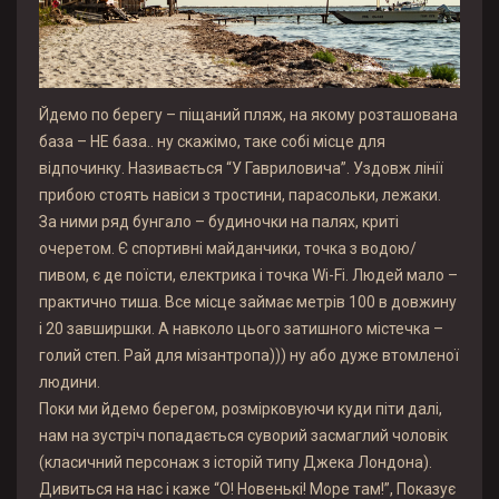
Йдемо по берегу – піщаний пляж, на якому розташована
база – НЕ база.. ну скажімо, таке собі місце для
відпочинку. Називається “У Гавриловича”. Уздовж лінії
прибою стоять навіси з тростини, парасольки, лежаки.
За ними ряд бунгало – будиночки на палях, криті
очеретом. Є спортивні майданчики, точка з водою/
пивом, є де поїсти, електрика і точка Wi-Fi. Людей мало –
практично тиша. Все місце займає метрів 100 в довжину
і 20 завширшки. А навколо цього затишного містечка –
голий степ. Рай для мізантропа))) ну або дуже втомленої
людини.
Поки ми йдемо берегом, розмірковуючи куди піти далі,
нам на зустріч попадається суворий засмаглий чоловік
(класичний персонаж з історій типу Джека Лондона).
Дивиться на нас і каже “О! Новенькі! Море там!”, Показує