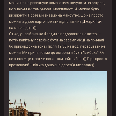
машині – не ризикнули намагатися ночувати на острові,
не знаючи які там умови і можливості. А можна було і
ризикнути. Проте ми знаємо на майбутнє, що не просто
можна, а дуже варто поїхати відпочити на
Джарилгач
на кілька днів)))
Отже, у нас близько 4 годин з подорожжю на катері –
потім капітану потрібно бути на своєму місці на причалі,
бо прикордонна зона і після 19:30 на воді перебувати не
можна. Ми причалюємо до острова в бухті “Глибока”. От
не знаю – це жарт чи вона таки найглибша))) Пірс просто
вражаючий – кілька дошок на дерев’яних палях))