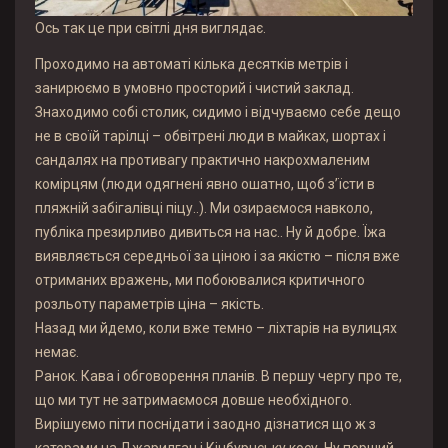
Ось так це при світлі дня виглядає.
Проходимо на автоматі кілька десятків метрів і
занирюємо в умовно просторий і чистий заклад.
Знаходимо собі столик, сидимо і відчуваємо себе дещо
не в своїй тарілці – обвітрені люди в майках, шортах і
сандалях на противагу практично накрохмаленим
комірцям (люди одягнені явно ошатно, щоб з’їсти в
пляжній забігалівці піцу..). Ми озираємося навколо,
публіка презирливо дивиться на нас.. Ну й добре. Їжа
виявляється середньої за ціною і за якістю – після вже
отриманих вражень, ми побоювалися критичного
розльоту параметрів ціна – якість.
Назад ми йдемо, коли вже темно – ліхтарів на вулицях
немає.
Ранок. Кава і обговорення планів. В першу чергу про те,
що ми тут не затримаємося довше необхідного.
Вирішуємо піти поснідати і заодно дізнатися що ж з