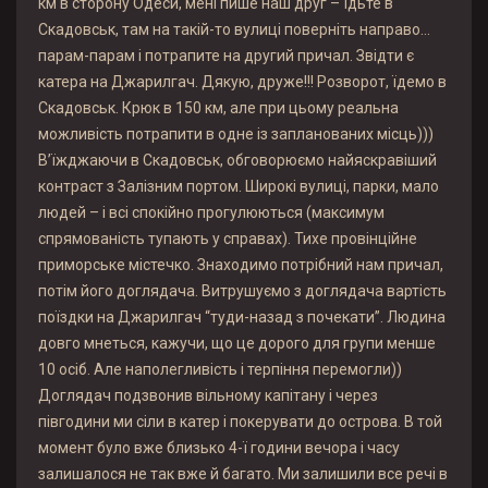
км в сторону Одеси, мені пише наш друг – їдьте в
Скадовськ, там на такій-то вулиці поверніть направо…
парам-парам і потрапите на другий причал. Звідти є
катера на Джарилгач. Дякую, друже!!! Розворот, їдемо в
Скадовськ. Крюк в 150 км, але при цьому реальна
можливість потрапити в одне із запланованих місць)))
В’їжджаючи в Скадовськ, обговорюємо найяскравіший
контраст з Залізним портом. Широкі вулиці, парки, мало
людей – і всі спокійно прогулюються (максимум
спрямованість тупають у справах). Тихе провінційне
приморське містечко. Знаходимо потрібний нам причал,
потім його доглядача. Витрушуємо з доглядача вартість
поїздки на Джарилгач “туди-назад з почекати”. Людина
довго мнеться, кажучи, що це дорого для групи менше
10 осіб. Але наполегливість і терпіння перемогли))
Доглядач подзвонив вільному капітану і через
півгодини ми сіли в катер і покерувати до острова. В той
момент було вже близько 4-ї години вечора і часу
залишалося не так вже й багато. Ми залишили все речі в