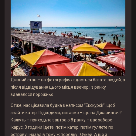
Дивний стан – на фотографіях здається багато людей, а
після відвідування цього місця ввечері, з ранку
здавалося порожньо.
Отже, нас цікавила будка з написом “Екскурсії”, щоб
знайти катер. Підходимо, питаємо – що на Джарилгач?
Кажуть – приходьте завтра о 8 ранку – вас забере
Ікарус, 3 години їдете, потім катер, потім гуляєте по
острову і назад в тому ж порядку.. Оукей. А що з