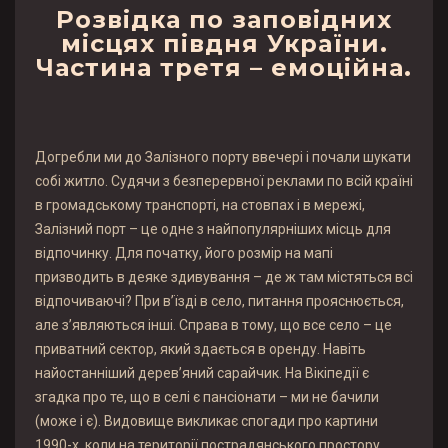
Розвідка по заповідних
місцях півдня України.
Частина третя – емоційна.
Догребли ми до Залізного порту ввечері і почали шукати
собі житло. Судячи з безперервної реклами по всій країні
в громадському транспорті, на стовпах і в мережі,
Залізний порт – це одне з найпопулярніших місць для
відпочинку. Для початку, його розмір на мапі
призводить в деяке здивування – де ж там містяться всі
відпочиваючі? При в’їзді в село, питання прояснюється,
але з’являються інші. Справа в тому, що все село – це
приватний сектор, який здається в оренду. Навіть
найостанніший дерев’яний сарайчик. На Вікіпедії є
згадка про те, що в селі є пансіонати – ми не бачили
(може і є). Видовище викликає спогади про картини
1990-х, коли на території пострадянського простору