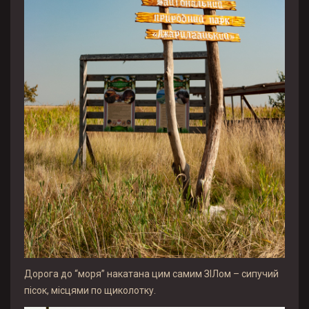
Дорога до “моря” накатана цим самим ЗІЛом – сипучий
пісок, місцями по щиколотку.