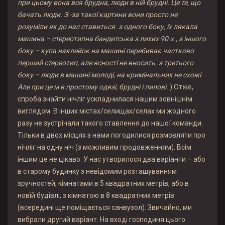
при цьому вона вся брудна, люди в ній брудні. Це те, що
бачать люди. З -за такої картини вони просто не
розуміли як до нас ставиться. з одного боку, їх лякала
машина – стереотипна бандитська з лихих 90-х., з іншого
боку – купа наклейок на машині перебиває частково
перший стереотип, але ясності не вносить. з третього
боку – люди в машині молоді, на кримінальних не схожі.
Але при це м в простому одязі, брудні і пилові.
) Отже,
спроба знайти нічліг ускладнилася нашим зовнішнім
виглядом. В інших містах/селищах/селах ми жодного
разу не зустрічали такого ставлення до нашої команди.
Тільки в двох місцях з нами погодилися розмовляти про
нічліг на одну ніч (з можливим продовженням). Всім
іншим це не цікаво. У нас утворилося два варіанти – або
в старому будинку з невідомим розташуванням
зручностей, кімнатами в 5 квадратних метрів, або в
новій будівлі, з кімнатою в 8 квадратних метрів
(всередині ще поміщається санвузол). Звичайно, ми
вибрали другий варіант. На вході господиня цього