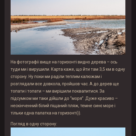
На фотографії вище на горизонті видно дерева – ось
туди ми і вирушили. Карта каже, що йти там 3,5 км в одну
сторону. Ну поки ми раділи теплим калюжам і
розглядали все довкола, пройшов час. А до дерев ще
топати і топати – ми вирішили поквапитися. За
підсумком ми таки дійшли до “моря”. Дуже красиво –
нескінченний білий піщаний пляж, темне синє море і
тільки одна палатка на горизонті)).
Погляд в одну сторону: