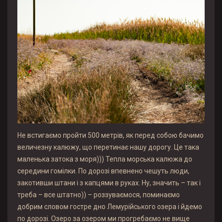
Не встигаємо пройти 500 метрів, як перед собою бачимо
величезну калюжу, що перетинає нашу дорогу. Це така
маленька затока з моря))) Тепла морська калюжа до
середини гомілки. По дорозі впевнено чешуть люди,
закотивши штани і з капцями в руках. Ну, значить – так і
треба – все штатно)) – роззуваємося, поминаємо
добрим словом гостре дно Лемурійського озера і йдемо
по дорозі. Озеро за озером ми прогребаємо не вище