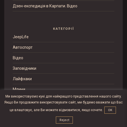
Дзен-експедиція в Карпати. Відео
КАТЕГОРІЇ
JeepLife
Автоспорт
Відео
Заповідники
Лайфхаки
Млини
Ми використовуємо кукі для найкращого представлення нашого сайту.
Наші подорожі
Якщо Ви продовжите використовувати сайт, ми будемо вважати що Вас
Огляди
це влаштовує, але Ви можете відмовитися, якщо хочете.
OK
Reject
Об'єкти