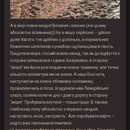
А в морі повно медуз! Великих і злісних (я в цьому
абсолютно впевнена))) Ну а якщо серйозно – дійсно
дуже багато. І не дрібних з долоньку, а нормальних
блакитних капелюхів з ромбом і щупальцями в лікоть.
Пощупали море і посайгачили назад, так як до відбуття з
острова залишалася година. Безумовно, в сторону
“моря” ми йшли розглядаючи кожну травинку, але точну
кількість кілометрів ми не знали. А наші босі ноги,
наступаючи на кожну обламану соломинку,
провалюючись в пісок, згадували нам Лемурійське
озеро, соляне колюче дно і довгу дорогу в сторону
“моря”. Пробувала взутися – тільки гірше. В такому
глибокому піску абсолютно очікувано сандалі
нагортають пісок, застряють.. Але спробувати варто –
надто вже лапоньки втомилися.
І в підсумку прибігли за півгодини. Ну і добре. Сіли пити