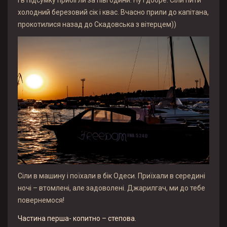
холодний березовий сік і квас. Вчасно прили до капітана,
прокотилися назад до Скадовська з вітерцем))
Сіли в машину і поїхали в бік Одеси. Приїхали в середині
ночі – втомлені, але задоволені. Джарилгач, ми до тебе
повернемося!
Частина перша- копитно – степова.