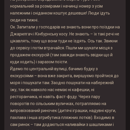
нормальний за розмірами і начинці номер з усім
належним і сніданком коштує дешевше! Люди їдуть
сюди на тижні..
Ок. Запитали у господарів не знають вони про поїздки на
Джарилгач і Кінбурнську косу. Не знають – їх такі речі не
цікавлять, тому що вони туди не їздять. Ось так. Звикни
до сервісу і потім втрачайся. Пішли ми шукати місця з
продажем екскурсій (там завжди знають звідки що й
куди ходить) і заразом поїсти.
Йдемо по центральній вулиці, бачимо будку з
екскурсіями – вона вже закрита, вирішуємо пройтися до
моря і пошукати там. Заодно пошукати на набережній
їжу, так як навколо нас немає ні кафешки, ні
ресторанчика, ні навіть фаст-фуду. Через пару
поворотів по сільським вуличках, потрапляємо на
імпровізований риночек (дитячі іграшки, надувні круги,
пахлава і інша атрибутика пляжних лотків). Входимо в
сам ринок – там додаються наливайки з шашликами і