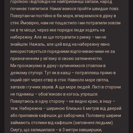
горілкою і відповідні не найприємніші запахи, народ
починає товпитися. Намагаємося пройти швидше повз.
Повертаючи постійно в бік моря, впираємося в дірку в
стіні. Ймовірно, нам не пощастило і ми потрапили зовсім
не в те місце, через яке порядні люди ходять на
набережну. Але як ще потрапити з ринку – ми не
знайшли. Нажаль, але цей вхід на набережну явно
використовується порядними відпочиваючими не за
призначенням у зв’язку зі своєю затемненістю.
Ми проскакуємо в дірку і зупиняємося стовпом в
деякому ступорі. Тут як в казці – потрапляєш прямо в
інший світ через отвір в стіні. Навколо море світла,
запахів і гучних звуків. А ще море людей. Лікті в сторони
не піднімеш – обов’язково в когось упрешся.
Повертаюсь в одну сторону – не видно краю, в іншу –
теж. Набережна – шириною близько 6 метрів від дверей
або прилавків кафешок до заборчика. Половину ширини
займають столики від кафешок (заповнені людьми).
Смугу, що залишилася – в 3 метри завширшки,