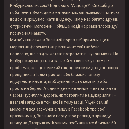
Кінбурнської косою? Відповідь: “А що це?”. Спасибі до
побачення. Знаходимо магазинчик, запасаємося питною
водою, вирішуємо їхати в Одесу. Там у нас багато друзів,
є туристичні магазини – більше надії на ремонт/оренду/
позичання намету.
Ми поїхали саме в Залізний порт з тієї причини, що в
мережі на форумах і на рекламних сайтах було
написано, що звідси можна потрапити в шукані місця. На
Кінбурнську косу їхати на такій машині, як у нас – не
проблема, але це великий гак, ще мінімум два дні, пошук
провідника в Голій пристані або близько і знову
відсутність намета, щоб зупинятися в кемпінгу або
просто на березі. А одним днем не вийде – витратна за
часом і зусиллям дорога. Як потрапити на Джарилгач –
взагалі загадка в той час і в тому місці. У цей самий
момент я вся засмучена пишу в Facebook про свої
враження від Залізного порту і про розлад з приводу
шляху на Джарилгач. Коли ми проїхали вже близько 60