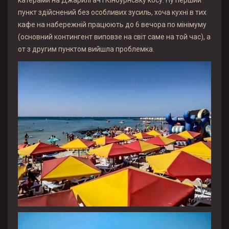
катерами на Джарилгач і Кінбурнську косу. Ну перший
пункт здійснений без особливих зусиль, хоча кухні в тих
кафе на набережній працюють до 6 вечора по мінімуму
(основний контингент виповзе на світ саме на той час), а
от з другим пунктом вийшла проблемка.