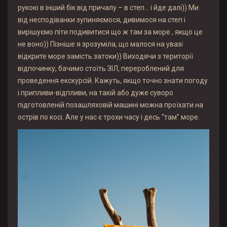
рукою в інший бік від причалу – в степ… і йде далі)) Ми
від несподіванки зупиняємося, дивимося на степ і
вирішуємо піти подивитися що ж там за море , якщо це
не воно)) Пізніше я зрозуміла, що малося на увазі
відкрите море замість затоки)) Виходячи з території
відпочинку, бачимо стоїть ЗІЛ, перероблений для
проведення екскурсій. Кажуть, якщо точно знати погоду
і припливи-відпливи, на такій або дуже суворо
підготовленій позашляховій машині можна проїхати на
острів по косі. Але у нас є трохи часу і десь “там” море.