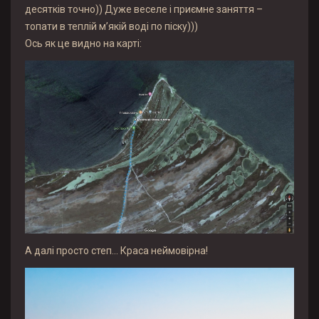
десятків точно)) Дуже веселе і приємне заняття –
топати в теплій м’якій воді по піску)))
Ось як це видно на карті:
А далі просто степ… Краса неймовірна!