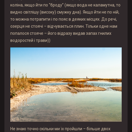
коліна, якщо йти по “броду” (якщо вода не каламутна, то
видно світлішу (високу) смужку дна). Якщо йти не по ній,
то можна потрапити і по пояс в деяких місцях. До речі,
озерця не стоячі – відчувається плин. Тільки одне нам
попалося стояче – його відразу видав запах гнилих
водоростей і трави))
Не знаю точно скільки ми їх пройшли – більше двох