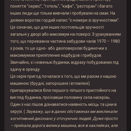
поняття “сервіс”, “готель”, “кафе”, “ресторан” і багато
інших люди ще тільки вивчали і пробували на смак. На
деяких воротах гордий напис “є номери зі зручностями”.
Це означає, що для інших постояльців зручності
загальні у дворі або максимум на поверсі. З урахуванням
того, що переважна частина забудови часів 1970 – 1980
х років, то це одно- або двоповерхові будиночки з
максимумом приліплених надбудов і прибудов.
Звичайно, є і новенькі будинки, відразу побудованих під
здачу в оренду.
Ця серія пригод почалася з того, що ми разом з нашою
машиною (брудні, запорошені і втомлені)
припаркувалися біля першого-ліпшого пристойного на
вигляд будинка, проїхавши половину села наскрізь.
Один з нас пішов дізнаватися наявність місць та ціни в
окрузі. (
Зауважу, що в даних обставинах ми викликали
когнітивний дисонанс у оточуючих людей. Дуже просто
– приїхала дорога велика машина, вся в наклейках, але