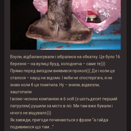
Взули, відбалансували і зібралися на обкатку. Це було 16
березня – на вулиці бруд, холоднеча – саме те)))
Прямо перед виїздом виявився прокол((( Де і коли це
сталося – науці не відомо. І якби не спостерігачі, я не
знаю коли б це помітила. Ну – зняли, відвезли,
заштопали.
І всією чесною компанією в 6 осіб (з шістьдесят перший
патрулем) рушили за місто в ліс. Ми там вже бували і
нічого не віщувало)))
Як завжди, пригоди починаються з фрази “а гайда
подивимося що там …”