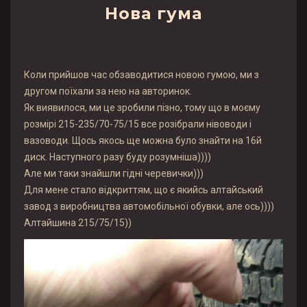
Нова гума
Коли прийшов час обзаводитися новою гумою, ми з
другом поїхали за нею на авторинок.
Як виявилося, ми це зробили пізно, тому що в моєму
розмірі 215-235/70-75/15 все розібрали нівоводи і
вазоводи. Щось якось ще можна було знайти на 16й
диск. Наступного разу буду розумніша))))
Але ми таки знайшли гідні черевички)))
Для мене стало відкриттям, що є якийсь алтайський
завод з виробництва автомобільної обувки, але ось))))
Алтайшина 215/75/15))