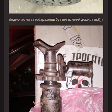
Водночас на автобарахолці був виявлений домкратік))))