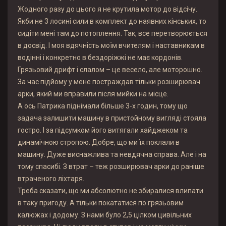
Жодного разу до цього я не крутила мотор до відсічу.
Якби не 3 лосині сили в комплект до наявних кінських, то
сидіти мені там до потоплення. Так, все перетворюється
в досвід. І моя вдячність моїм вчителям і наставникам в
водінні і конкретно в бездоріжжі не має кордонів.
Грязьовий дрифт і слалом – це весело, але моторошно.
За час підйому у мене постраждав тільки розширювач
арки, який ми вправили після мийки на місце.
А ось Патрика піднімали більше 3-х годин, тому що
задача залишити машину в пристойному вигляді стояла
гостро. І за підсумком його витягали хайджеком та
динамічною стропою. Добре, що ми їх поклали в
машину. Дуже виснажлива та невдячна справа. Але і на
тому спасибі. З втрат – теж розширювач арки до раніше
втраченого ліхтаря.
Треба сказати, що ми абсолютно не збиралися влипати
в таку пригоду. А тільки покататися по грязьовим
калюжах і додому. З нами було 2,5 цілком цивільних