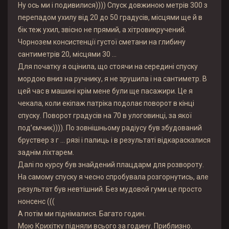
Ну ось ми і подивилися)))) Спуск довжиною метрів 300 з
перепадом ухилу від 20 до 50 градусів, місцями ще й в
бік теж ухил, звісно не прямий, а хітровикручений.
Чорнозем консистенції густої сметани на глибину
сантиметрів 20, місцями 30 …
Для початку я оцінила, що стоячи на середині спуску
мордою вниз на ручнику, я не зрушила і на сантиметр. В
цей час в машині крім мене були ще пасажири. Це я
чекала, коли екіпаж патріка подолає поворот в кінці
спуску. Поворот градусів на 70 в улоговинці, за якої
под’ємчик)))). По зовнішньому радіусу був збудований
бруствер з г … рязі і палиць і в результаті відкараскалися
заднім ліхтарем.
Далі по курсу був знайдений плацдарм для розвороту.
На самому спуску я чесно спробувала розгорнутись, але
результат був невтішний. Без мудовой гуми це просто
нонсенс (((
А потім ми піднімалися. Багато годин.
Мою Крихітку підняли всього за годину. Приблизно.