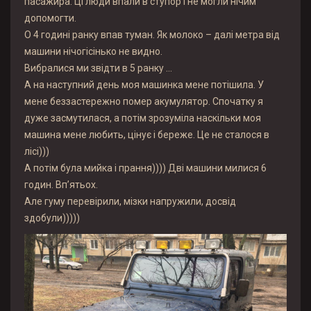
пасажира. Ці люди впали в ступор і не могли нічим
допомогти.
О 4 годині ранку впав туман. Як молоко – далі метра від
машини нічогісінько не видно.
Вибралися ми звідти в 5 ранку …
А на наступний день моя машинка мене потішила. У
мене беззастережно помер акумулятор. Спочатку я
дуже засмутилася, а потім зрозуміла наскільки моя
машина мене любить, цінує і береже. Це не сталося в
лісі)))
А потім була мийка і прання)))) Дві машини милися 6
годин. Вп’ятьох.
Але гуму перевірили, мізки напружили, досвід
здобули)))))