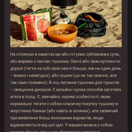
На стоянках в наметах ми або готуємо сублімовані супи,
або варимо з овочів і тушонки. Овочі або свіжі куплені по
дорозі (тягти на собі свіжі овочі більше, ніж на один день
– важко і невигідно), або сушені (це не так смачно, але
так само поживно). А ось питання тушонки для туристів
– священна дискусія. Є мільйон і купка способів заготівлі
м’яса в похід. Є, звичайно, окремі особистості, яким
нормально тягати з собою класичну покупну тушонку в
жерстяних банках (або навіть в скляних), але зазвичай
при виявленні більш економних варіантів, люди
відмовляються від цієї ідеї. У машині можна з собою
возити і банки, але у них абсолютно невигідне