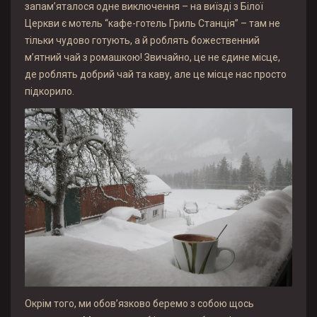
запам’яталося одне виключення – на виїзді з Білої
Церкви є мотель “кафе-готель Гриль Станція” – там не
тільки чудово готують, а й роблять божественний
м’ятний чай з ромашкою! Звичайно, це не єдине місце,
де роблять добрий чай та каву, але це місце нас просто
підкорило.
Окрім того, ми обов’язково беремо з собою щось