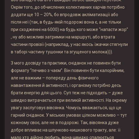
Окрім того, до обчислених колективних харчів потрібно
додати ще 10 – 20%, бо впродовж акліматизації або
після неї (так, в будь-якій подорожі вона є, а не тільки
при сходженні на 6000) на будь кого може “напасти жор”
, ну або можливі затримки на маршруті, або втрата
частини провізії (наприклад, у нас якось їжачки стягнули
в таборі частину тушонки та згущеного молока))).
З мого досвіду та практики, сніданок не повинен бути
формату “печиво з чаєм”. Він повинен бути калорійним,
але не важким – попереду день фізичного
навантаження й активності, і організму потрібно десь
брати енергію для цього. Суп теж не підходить – дуже
швидко витрачається при великій активності. На окрему
увагу заслуговує вівсянка. Чомусь вважається, що це
гарний сніданок. У міських умовах цілком можливо – тут
кожному своє, але не в подорожі. Так, вівсянка дуже
добре впливає на шлунково-кишкового тракту, але: її
мало хто дійсно любить, вона швидко спалюється