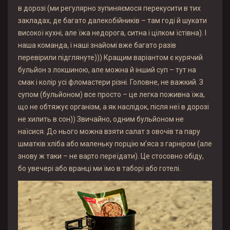
в дорозі (ми регулярно зупиняємося перекусити в тих
закладах, де багато далекобійників – там годі й шукати
високої кухні, але їжа недорога, ситна і цілком їстівна). І
наша команда, і наші знайомі вже багато разів
перевірили підглянуте))) Кращим варіантом є курячий
бульйон з локшиною, але можна й інший суп – тут на
смак і колір усі фломастери різні. Головне, не важкий. З
супом (бульйоном) все просто – це легка поживна їжа,
що не обтяжує організм, а як наслідок, після неї в дорозі
не хилить в сон)) Звичайно, одним бульйоном не
наїсися. До нього можна взяти салат з овочів та пару
шматків хліба або маленьку порцію м’яса з гарніром (але
знову ж таки – не варто переїдати). Це стосовно обіду,
бо увечері або вранці ми їмо в таборі або готелі.