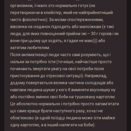
організмом, її мало хто нормально готує (не
перетворюючи в клейстер, який не найприйнятніший
чисто фізіологічно). За моїми спостереженнями,
вівсянка на сніданок підходить або малоїжкам (є такі
люди, для яких повноцінний прийом їжі – 30 г горіхів і як
вони при цьому ще ходять, я гадки не маю))) або
затятим любителям.
Після акліматизації люди часто самі розуміють, що і
скільки їм потрібно їсти (точніше, найчастіше просто
починають звертати увагу на свої потреби після
пристосування до стресової ситуації). Наприклад,
додому повертається велика частина солодощів або
навпаки людина шукає у кого б виміняти вкусняшку ну
або постійно змінює свої боби на тушковану картоплю.
Це абсолютно нормально і потрібно просто запам’ятати
що саме краще брати наступного разу, хоча і не
обов’язково (в одній поїздці людина може їсти майже
одну картоплю, а в інший налягати на боби).