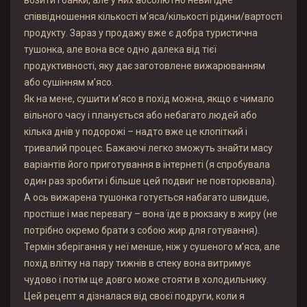
співвідношення кількості м’яса/кількості рідини/вартості
продукту. Зараз у продажу вже є добра туристична
тушонка, але вона все одно далека від тієї
продуктивності, яку дає заготовлене вижарюванням
або сушінням м’ясо.
Як на мене, сушити м’ясо в похід можна, якщо є чимало
вільного часу і планується або небагато людей або
кілька днів у подорожі – надто вже це клопіткий і
тривалий процес. Бажаючі легко зможуть знайти масу
варіантів його приготування в інтернеті (я спробувала
один раз зробити і більше цей подвиг не повторювала).
А ось вижарена тушонка готується набагато швидше,
простіше і має перевагу – вона їде в рюкзаку в жиру (не
потрібно окремо брати з собою жир для готування).
Термін зберігання у неї менше, ніж у сушеного м’яса, але
похід влітку на пару тижнів в спеку вона витримує
чудово і потім ще довго може стояти в холодильнику.
Цей рецепт я дізналася від своєї подруги, коли я