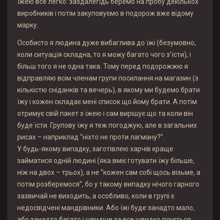
їжею все легко: заздалегідь беремо на пробу декількох
виробників і потім закуповуємо в подорож вже відому
марку.
Особисто я людина дуже вибаглива до їжі (безумовно,
коли ситуація складна, то я можу багато чого з’їсти), і
більш того я не одна така. Тому перед подорожжю я
відправляю всім членам групи посилання на магазин (з
кількістю сніданків та вечерь), в якому ми будемо брати
їжу і кожен складає мені список що йому брати. А потім
отримує свій пакет з їжею і сам вирішує що та коли він
буде їсти. Групову їжу я теж погоджую, але в загальних
рисах – наприклад “ніхто не проти лагману?”.
У будь-якому випадку, заготівлею харчів краще
займатися одній людині (яка вміє готувати їжу більше,
ніж на двох – трьох), а не “кожен сам собі щось візьме, а
потім розберемося”, бо у такому випадку нічого гарного
зазвичай не виходить, а особливо, коли в групі є
недосвідчені мандрівники. Або їжі буде занадто мало,
або занадто багато і швидше за все швидко псується.