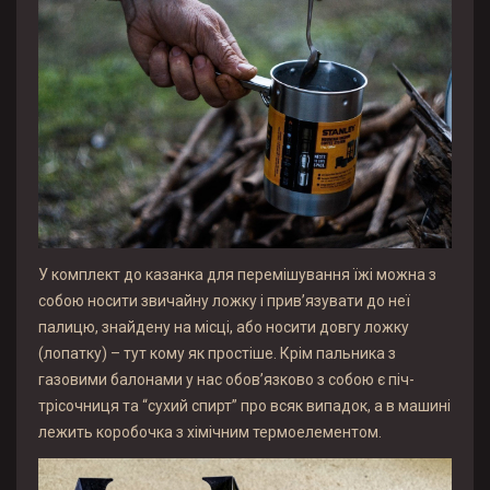
У комплект до казанка для перемішування їжі можна з
собою носити звичайну ложку і прив’язувати до неї
палицю, знайдену на місці, або носити довгу ложку
(лопатку) – тут кому як простіше. Крім пальника з
газовими балонами у нас обов’язково з собою є піч-
трісочниця та “сухий спирт” про всяк випадок, а в машині
лежить коробочка з хімічним термоелементом.