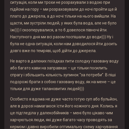
ситуація, коли ми трохи не розрахували з водою при
підйомі на гору – ми розраховували до ночі пройти ще й
плато до джерела, а до ночі тільки на нього вийшли. На
щастя, ми зустріли людей, у яких була вода, але не було
їжі))) І скооперувалися, а то б довелося півночі йти.
Наступного дня ми всі разом поспішали до води))) Ну і
була не одна ситуація, коли нам доводилося йти досить
довго вже по темряві, щоб дійти до джерела.
Не варто в далеких поїздках пити солодку газовану воду
або багато кави на заправках – це тільки посилить
спрагу і збільшить кількість зупинок “за потреби”. В піші
подорожі брати з собою газовану воду, як на мене – це
тільки для дуже талановитих людей)))
Особисто я вдома не дуже часто готую суп або бульйон,
але в дорозі намагаюся їсти його кожного дня. Колись я
це підгледіла у далекобійників – мені було цікаво чим
харчуються люди, які дуже багато часу проводять за
кермом і давно виробили оптимальну схему харчування