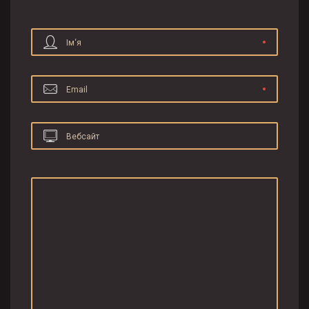
Ім‘я
Email
Вебсайт