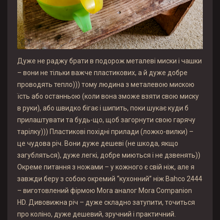
Дуже не раджу брати в подорож металеві миски і чашки
– вони не тільки важче пластикових, а й дуже добре
проводять тепло))) тому людина з металевою мискою
їсть або останньою (коли вона зможе взяти свою миску
в руки), або швидко бігає і шипить, поки шукає куди б
прилаштувати та будь-що, щоб загорнути свою гарячу
тарілку))) Пластикові похідні прилади (ложко-вилки) –
це чудова річ. Вони дуже дешеві (не шкода, якщо
загубляться), дуже легкі, добре миються і не дзвенять))
Окреме питання з ножами – у кожного є свій ніж, але я
завжди беру з собою окремий “кухонний” ніж Bahco 2444
– виготовлений фірмою Mora аналог Mora Companion
HD. Дивовижна річ – дуже складно затупити, точиться
про коліно, дуже дешевий, зручний і практичний.