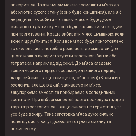
вижариться. Таким чином можна засмажити м’ясо до
абсолютно сухого стану (воно буде кришитися), але я б
не радила так робити – з таким м’ясом буде дуже
складно готувати їжу – воно буде залишатися твердим
при приготуванні. Краще вибирати м’ясо шумівкою, коли
воно підрум’яниться. Коли все м’ясо буде приготовлено
та охолоне, його потрібно розкласти до ємностей (для
цього можна використовувати пластикові банки або
тетрапаки, наприклад від соку). До м’яса кладемо
трішки чорного перцю горошком, запашного перцю,
лавровий лист та що вам ще подобається))) Коли жир
охолонув, але ще рідкий, заливаємо їм м’ясо,
закупорюємо ємності та прибираємо в холодильник
застигати. При виборі ємностей варто враховувати, що в
жарі жир розтопиться – якщо ємкості не герметичні, то
усе буде в жиру. Така заготовка м’яса дуже сильно
полегшує його вагу і дозволяє готувати смачну та
поживну їжу.