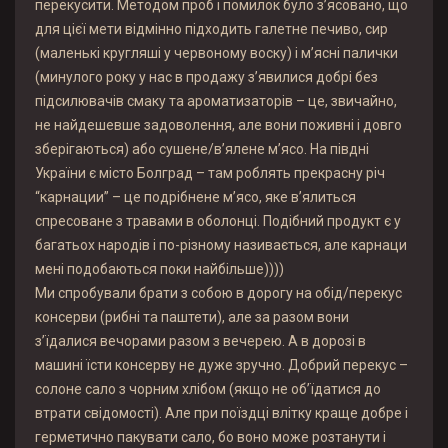
перекусити. Методом проб і помилок було з’ясовано, що
для цієї мети відмінно підходить галетне печиво, сир
(маленькі кругляші у червоному воску) і м’ясні палички
(минулого року у нас в продажу з’явилися добрі без
підсилювачів смаку та ароматизаторів – це, звичайно,
не найдешевше задоволення, але вони поживні і довго
зберігаються) або сушене/в’ялене м’ясо. На півдні
України є місто Болград – там роблять прекрасну річ
“карнации” – це подрібнене м’ясо, яке в’ялиться
спресоване з травами в оболонці. Подібний продукт є у
багатьох народів і по-різному називається, але карнаци
мені подобаються поки найбільше))))
Ми спробували брати з собою в дорогу на обід/перекус
консерви (рибні та паштети), але за разом вони
з’їдалися вечорами разом з вечерею. А в дорозі в
машині їсти консерву не дуже зручно. Добрий перекус –
солоне сало з чорним хлібом (якщо не об’їдатися до
втрати свідомості). Але при поїздці влітку краще добре і
герметично пакувати сало, бо воно може розтанути і