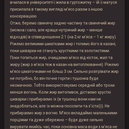
вчилася в університеті і жила в гуртожитку – їй її матуся
присилала в такому вигляді м’ясо разом з іншою
консервацією.
Отже, беремо свинячу задню частину та свинячий жир
(можна і сало, але краще нутряний жир – менше
відходів) в співвідношенні 2:1 (на 2 кг м’яса – 1 кг жиру).
Ріжемо великими шматками жир і топимо його в казані,
поки шкварки не стануть хрусткими та золотистими.
Поки топиться жир, очищаємо м’ясо від кісток, жил та
жиру (жир з м’яса теж в казан на витоплювання). Ріжемо
м’ясо шматочками не більш 3 см. Сильно розігрівати жир
не потрібно, бо він почне горіти і тушонка буде
несмачною. Тобто використовуємо середній або трохи
менше вогонь. Коли жир витопився, дістаємо хрусткі
шкварки і прибираємо їх (в тушонці вони нам не
знадобляться, але їх можна посолити та з’їсти))). Не
прибираємо жир з вогню. М’ясо вкладаймо маленькими
порціями та дуже обережно – буде дуже сильно
вирувати якийсь час, поки основна маса води з м’яса не