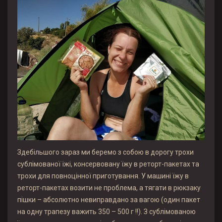
Здебільшого зараз ми беремо з собою в дорогу трохи
сублімованої їжі, консервовану їжу в реторт-пакетах та
трохи для повноцінної приготування. У машині їжу в
реторт-пакетах возити не проблема, а тягати в рюкзаку
пішки – абсолютно невиправдано за вагою (один пакет
на одну трапезу важить 350 – 500 г !!). З сублімованою