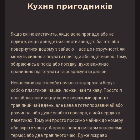
Кухня пригодників
Якщо їжі не вистачить, якщо вона пропаде або не
підійде, якщо доведеться нести занадто багато або
повернутися додому з зайвою – все це незручності, які
можуть сильно зіпсувати пригоди або відпочинок. Тому,
збираючись в похід або поїздку, дуже важливо
правильно підготувати та розрахувати раціон.
Незалежно від способу ночівлі в подорожі я беру з
собою пластикові чашки, ложки, чай та каву. Просто я
полюбляю пити міцну каву з вершками вранці і
трав’яний чай вдень, але кава в готелях зазвичай або
розчинна, або дуже слабка і прозора, а чай нерідко в
пакетиках. Тому ми просто просимо чайник до номеру
або окріп у чашку. А вранці перед виїздом заварюємо
термос або два трав’яного чаю. Дуже яскраво