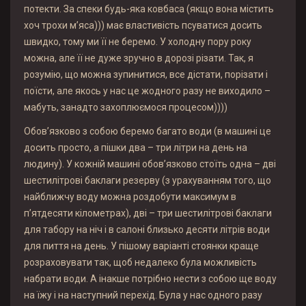
потекти. За спеки будь-яка ковбаса (якщо вона містить
хоч трохи м’яса))) має властивість псуватися досить
швидко, тому ми її не беремо. У холодну пору року
можна, але її не дуже зручно в дорозі різати. Так, я
розумію, що можна зупинитися, все дістати, порізати і
поїсти, але якось у нас це жодного разу не виходило –
мабуть, занадто захоплюємося процесом))))
Обов’язково з собою беремо багато води (в машині це
досить просто, а пішки два – три літри на день на
людину). У кожній машині обов’язково стоїть одна – дві
шестилітрові баклаги резерву (з урахуванням того, що
найближчу воду можна роздобути максимум в
п’ятдесяти кілометрах), дві – три шестилітрові баклаги
для табору на ніч і в салоні близько десяти літрів води
для пиття на день. У пішому варіанті стоянки краще
розраховувати так, щоб недалеко була можливість
набрати води. А інакше потрібно нести з собою ще воду
на їжу і на наступний перехід. Була у нас одного разу