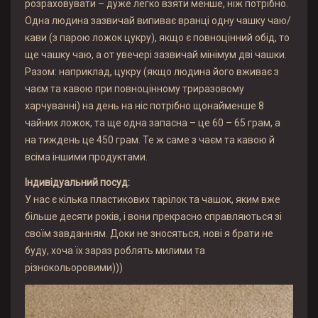
розраховувати – дуже легко взяти менше, ніж потрібно.
Одна людина зазвичай випиває вранці одну чашку чаю/
кави (з парою ложок цукру), якщо є повноцінний обід, то
ще чашку чаю, а от увечері зазвичай мінімум дві чашки.
Разом: наприклад, цукру (якщо людина його вживає з
чаєм та кавою при повноцінному триразовому
харчуванні) на день на ніс потрібно щонайменше 8
чайних ложок, та ще одна запасна – це 60 – 65 грам, а
на тиждень це 450 грам. Те ж саме з чаєм та кавою й
всіма іншими продуктами.
Індивідуальний посуд:
У нас є кілька пластикових тарілок та чашок, яким вже
більше десяти років, і вони прекрасно справляються зі
своїм завданням. Доки не зносяться, нові я брати не
буду, хоча їх зараз роблять милими та
різнокольоровими)))