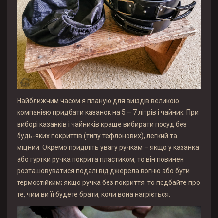
Найближчим часом я планую для виїздів великою
компанією придбати казанок на 5 – 7 літрів і чайник. При
виборі казанків і чайників краще вибирати посуд без
будь-яких покриттів (типу тефлонових), легкий та
міцний. Окремо приділіть увагу ручкам – якщо у казанка
або гуртки ручка покрита пластиком, то він повинен
розташовуватися подалі від джерела вогню або бути
термостійким; якщо ручка без покриття, то подбайте про
те, чим ви її будете брати, коли вона нагріється.