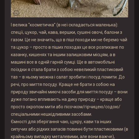
І велика “косметичка” (в неї складається маленька):
спеції, цукор, чай, кава, вершки, сушені овочі, балони з
газом. Це не значить, що в піші походи ми не беремо чай
та цукор – просто в піших походах це все розпихане по
казанку, кишенях та іншим залишковим місцям, а в
машині все в одній гарній сумці. Ще в автомобільні
поїздки я стала брати з собою невеликий пластиковий
таз – в ньому можна і салат зробити і посуд помити. До
речі, про миття посуду. Краще не брати з собою на
природу звичайні миючі засоби для миття посуду – вони
дуже погано впливають на дику природу – краще або
просто окропом мити або пісочком/гірчицею/содою/
спеціальними нешкідливими засобами.
Ємності для зберігання чаю, цукру, кави та інших
сипучих або рідких запасів повинні бути пластиковими (в
крайньому випадку металевими, але вони важче),