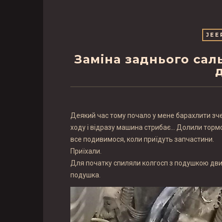
JEE
Заміна заднього сал
Деякий час тому почало у мене барахлити зчеп
ходу і відразу машина стрибає… Долили тормоз
все подивимося, коли приїдуть запчастини.
Приїхали.
Для початку спиляли колгосп з подушкою дви
подушка.