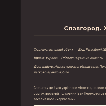
Славгород. Х
Тип:
Архітектурний об'єкт
Вид:
Релігійний (
Країна:
Україна
Область:
Сумська област
Доступність:
Недоступно для відвідувань, Пог
легковому автомобілі)
Спочатку це було укріплене містечко, населе
році охтирський полковник Іван Перекрестов 
заселив його «черкасами».