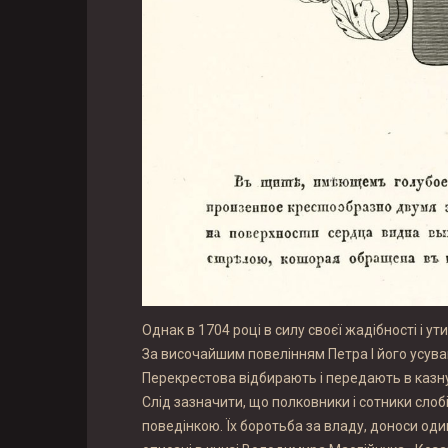
Однак в 1704 році в силу своєї жадібності і ут
За височайшим повелінням Петра I його усуваю
Перекрестова відбирають і передають в казну
Слід зазначити, що полковники і сотники слоб
поведінкою. Їх боротьба за владу, доноси один 