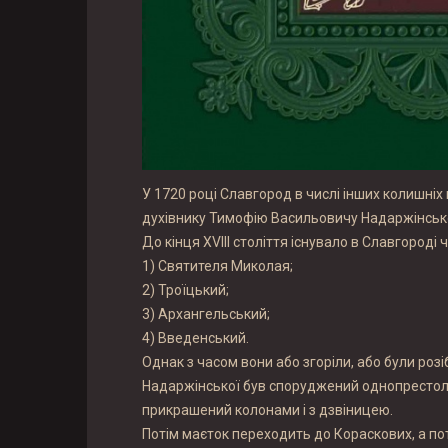
У 1720 році Славгород в числі інших колишні
духівнику Тимофію Васильовичу Надаржінськ
До кінця XVIII століття існувало в Славгороді 
1) Святителя Миколая;
2) Троїцький;
3) Архангельський;
4) Введенський.
Однак з часом вони або згоріли, або були розі
Надаржінської був споруджений однопрестольни
прикрашений колонами і з дзвіницею.
Потім маєток переходить до Кораскових, а пот