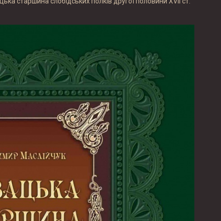
ька старшина слобідських полків другої половини XVII ст.