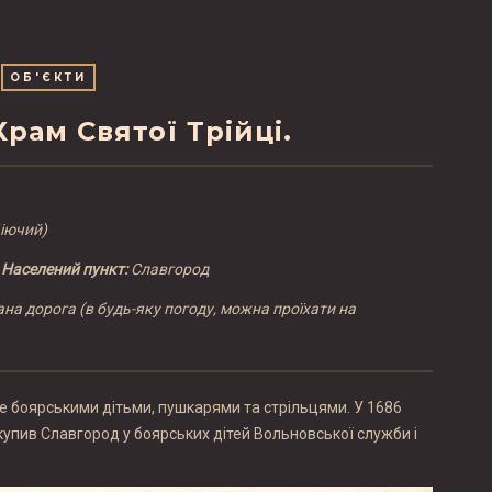
ОБ'ЄКТИ
рам Святої Трійці.
Діючий)
ь
Населений пункт:
Славгород
ана дорога (в будь-яку погоду, можна проїхати на
не боярськими дітьми, пушкарями та стрільцями. У 1686
купив Славгород у боярських дітей Вольновської служби і