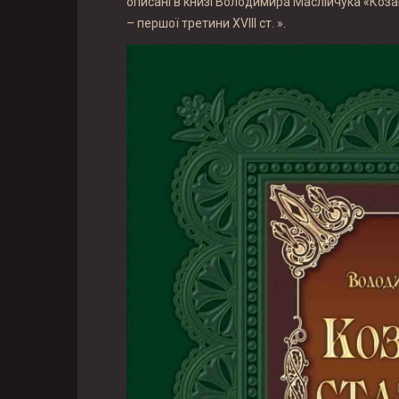
описані в книзі Володимира Маслійчука «Козац
– першої третини XVIII ст. ».