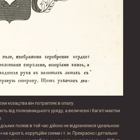
иски козацтва він потрапляє в опалу.
ть від полковницького уряду, а величезні і багаті маєтки
.
ідських полків в той час дійсно не відрізнялися ідеальною
на одного, корупційні схеми і т. ін. Прекрасно і детально