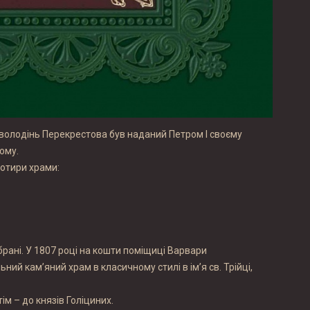
х володінь Перекрестова був наданий Петром I своєму
ому.
чотири храми:
брані. У 1807 році на кошти поміщиці Варвари
й кам’яний храм в класичному стилі в ім’я св. Трійці,
ім – до князів Голіциних.