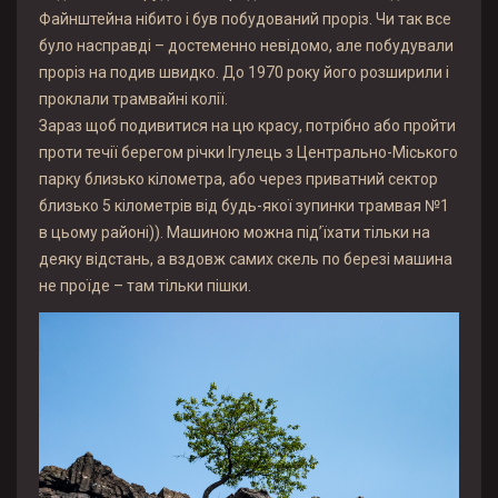
Файнштейна нібито і був побудований проріз. Чи так все
було насправді – достеменно невідомо, але побудували
проріз на подив швидко. До 1970 року його розширили і
проклали трамвайні колії.
Зараз щоб подивитися на цю красу, потрібно або пройти
проти течії берегом річки Ігулець з Центрально-Міського
парку близько кілометра, або через приватний сектор
близько 5 кілометрів від будь-якої зупинки трамвая №1
в цьому районі)). Машиною можна під’їхати тільки на
деяку відстань, а вздовж самих скель по березі машина
не проїде – там тільки пішки.