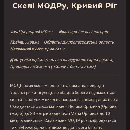
Скелі МОДРу, Кривий Ріг
Тип:
Природний об'єкт
Вид:
Гори / скелі / пагорби
Країна:
Україна
Область:
Дніпропетровська область
Населений пункт:
Кривий Ріг
Доступність:
Доступно для відвідувань, Гарна дорога,
Природна небезпека (обриви / болота / ями)
МОДРівські скелі – геологічна пам’ятка природи.
Уздовж річки Інгулець по обидва береги піднімаються
скельні виступи – вихід на поверхню залізорудних порід.
Складається з двох масивів – Велика Орлинка (Орлине
гніздо) до 28 метрів заввишки і Мала Орлинка до 10
метрів заввишки. Сама назва МОДР розшифровується
так: «Міжнародна організація допомоги борцям