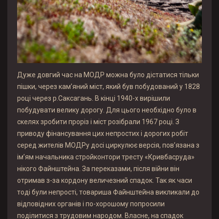
Дуже довгий час на МОДР можна було дістатися тільки
пішки, через кам’яний міст, який був побудований у 1828
році через р.Саксагань. В кінці 1940-х вирішили
побудувати велику дорогу. Для цього необхідно було в
скелях зробити проріз і міст розібрали 1967 році. З
приводу фінансування цих непростих і дорогих робіт
серед жителів МОДРу досі циркулює версія, пов’язана з
ім’ям начальника стройконтори тресту «Кривбасруда»
нікого Файнштейна. За переказами, після війни він
отримав з-за кордону величезний спадок. Так як часи
тоді були непрості, товариша Файнштейна викликали до
відповідних органів і по-хорошому попросили
поділитися з трудовим народом. Власне, на спадок