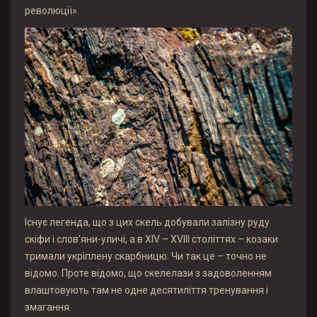
революції».
Існує легенда, що з цих скель добували залізну руду
скіфи і слов’яни-уличі, а в XIV – XVIII століттях – козаки
тримали укріплену скарбницю. Чи так це – точно не
відомо. Проте відомо, що скелелази з задоволенням
влаштовують там не одне десятиліття тренування і
змагання.