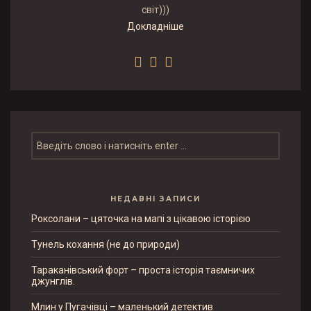
світ)))
Докладніше
НЕДАВНІ ЗАПИСИ
Роксолани – цяточка на мапі з цікавою історією
Тунель кохання (не до природи)
Тараканівський форт – проста історія таємничих
джунглів.
Млин у Пугачівці – маленький детектив