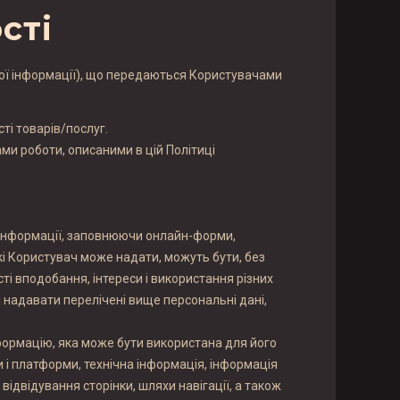
сті
ої інформації), що передаються Користувачами
ті товарів/послуг.
и роботи, описаними в цій Політиці
ї інформації, заповнюючи онлайн-форми,
кі Користувач може надати, можуть бути, без
ті вподобання, інтереси і використання різних
й надавати перелічені вище персональні дані,
нформацію, яка може бути використана для його
 і платформи, технічна інформація, інформація
ідвідування сторінки, шляхи навігації, а також