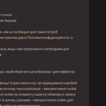
о носія.
ом України.
е, ніж це необхідно для таких потреб.
ристувачем даної Політики конфіденційності, а
вача, якщо таке зберігання є необхідним для
а.
ру і який зберігається в браузері. Ідентифікатор
фікації Користувача під час відвідування ним Веб-
їм логіном; персоналізація – використання cookie
ня cookie як елементу захисту облікового запису
г в цілому; реклама – використання cookie для
б-сайту та товарів/послуг.