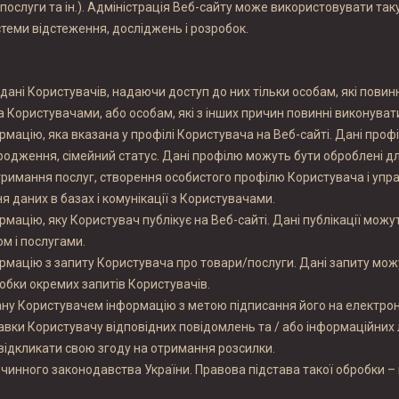
 послуги та ін.). Адміністрація Веб-сайту може використовувати так
стеми відстеження, досліджень і розробок.
дані Користувачів, надаючи доступ до них тільки особам, які повин
Користувачами, або особам, які з інших причин повинні виконувати д
рмацію, яка вказана у профілі Користувача на Веб-сайті. Дані проф
ародження, сімейний статус. Дані профілю можуть бути оброблені
отримання послуг, створення особистого профілю Користувача і упр
я даних в базах і комунікації з Користувачами.
рмацію, яку Користувач публікує на Веб-сайті. Дані публікації мож
м і послугами.
рмацію з запиту Користувача про товари/послуги. Дані запиту можу
обки окремих запитів Користувачів.
ну Користувачем інформацію з метою підписання його на електронні
ки Користувачу відповідних повідомлень та / або інформаційних ли
відкликати свою згоду на отримання розсилки.
 чинного законодавства України. Правова підстава такої обробки 