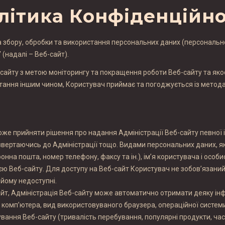
літика Конфіденційно
а збору, обробки та використання персональних даних (персональн
/
(надалі – Веб-сайт).
сайту з метою моніторингу та покращення роботи Веб-сайту та якос
ання іншим чином, Користувач приймає та погоджується із методам
може прийняти рішення про надання Адміністрації Веб-сайту певно
звертаючись до Адміністрації тощо. Видами персональних даних, я
на пошта, номер телефону, факсу та ін.), ім’я користувача і особис
ацією Веб-сайту. Для доступу на Веб-сайт Користувач не зобов’язани
 йому недоступні.
 сайт, Адміністрація Веб-сайту може автоматично отримати деяку і
а комп’ютера, вид використовуваного браузера, операційної системи
вання Веб-сайту (тривалість перебування, популярні продукти, час в