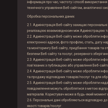
інформація про час, частоту і спосіб використання
технічного управління Веб-сайтом, аналітичної си
Обробка персональних даних
2.1. Адміністрація Веб-сайту захищає персональні 
реалізацією взаємовідносин між Адміністрацією та 
2.2. Адміністрація Веб-сайту може обробляти інфо
електронної адреси, фото профілю, стать, дату н
та моніторингу Веб-сайту, придбання товарів та 
безпеки Веб-сайту та послуг, резервного зберіганн
2.3. Адміністрація Веб-сайту може обробляти інфо
пов’язаних з публікацією або управління Веб-сайто
2.4. Адміністрація Веб-сайту може обробляти інфо
та продажу відповідних товарів/послуг та для обр
2.5. Адміністрація Веб-сайту може обробляти нада
повідомлення можуть оброблятися з метою відправ
матеріалів. Користувач може в будь-який момент 
2.6. Персональні дані обробляються відповідно до
якості товарів/послуг.