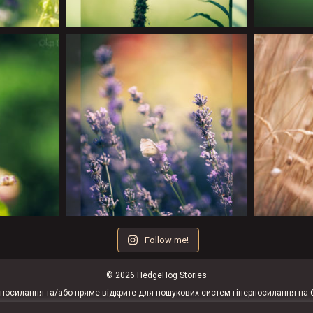
Follow me!
© 2026 HedgeHog Stories
е посилання та/або пряме відкрите для пошукових систем гіперпосилання на
казано інше та не присутнє посилання на джерело) й охороняються законом. 