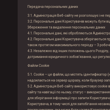
Передача персональних даних
3.1. Адміністрація Веб-сайту не розголошує і не п
3.2. Персональні дані Користувачів можуть бути в
Збереження та видалення персональних даних
4.1. Персональні дані, які обробляються Адміністр
4.2. Персональні дані Користувача зберігаються п
також протягом максимального періоду – 3 робочі 
4.3. Незалежно від інших положень цього Розділу,
дотримання юридичного зобов’язання, що регулює 
Файли Cookie
5.1. Сookie – це файли, що містять ідентифікатор (
надсилається на сервер щоразу, коли браузер запи
5.2. Адміністрація Веб-сайту використовує cookie 
сайту та навігації по ньому; статус – використанн
для зберігання інформації про запити Користувача 
Користувача, в тому числі для запобігання несанк
показу реклами, яка може бути цікава Користувачу