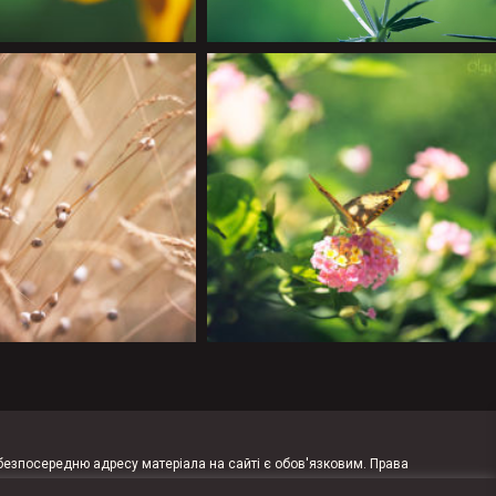
 безпосередню адресу матеріала на сайті є обов'язковим. Права
Текстові матеріали розповсюджуються за ліцензією
CC BY-NC-ND