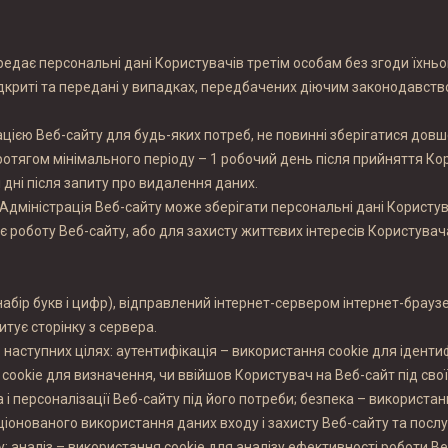
ередає персональні дані Користувачів третім особам без згоди їхньог
ідкриті та передані у випадках, передбачених діючим законодавств
ацією Веб-сайту для будь-яких потреб, не повинні зберігатися довш
ротягом мінімального періоду – 1 робочий день після прийняття Ко
дні після запиту про видалення даних.
 Адміністрація Веб-сайту може зберігати персональні дані Користу
роботу Веб-сайту, або для захисту життєвих інтересів Користувач
набір букв і цифр), відправлений інтернет-сервером інтернет-браузе
тує сторінку з сервера.
в наступних цілях: аутентифікація – використання cookie для іденти
я cookie для визначення, чи ввійшов Користувач на Веб-сайт під сво
і персоналізації Веб-сайту під його потреби; безпека – використан
ціонованого використання даних входу і захисту Веб-сайту та послу
; аналіз – використання cookie для аналізу ефективності роботи Ве